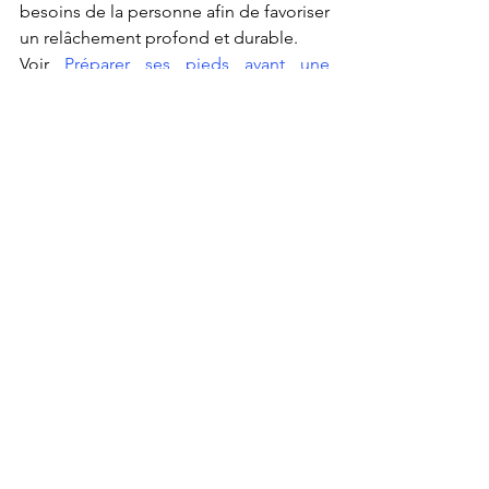
besoins de la personne afin de favoriser 
un relâchement profond et durable.
Voir 
Préparer ses pieds avant une 
séance :
Lire aussi 
Carte de réflexologie 
plantaire
RESERVER UNE SEANCE DE REFLEXOLOGIE
FAQ
La réflexologie plantaire réduit-
elle réellement le stress ?
De nombreuses personnes rapportent 
une sensation de détente profonde 
après une séance. Certaines études 