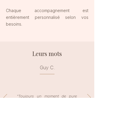
Chaque accompagnement est
entièrement personnalisé selon vos
besoins.
Leurs mots
Guy C.
"Toujours un moment de pure
détente. Cette séance de
réflexologie m’a permis de me
sentir bien mieux. Experience à
ne pas rater."