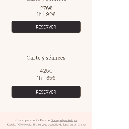
276€
1h | 92€
RESERVER
Carte 5 séances
425€
1h | 85€
RESERVER
Notre appartement à Paris de
Drainage lymphatique
,
Kobido
,
Réflexologie
,
Shiatsu
vous accueille du lundi au dimanche