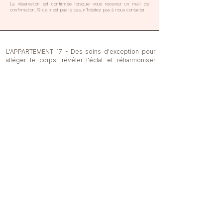
La réservation est confirmée lorsque vous recevez un mail de
confirmation. Si ce n'est pas le cas, n'hésitez pas à nous contacter​
L'APPARTEMENT 17 - Des soins d'exception pour
alléger le corps, révéler l'éclat et réharmoniser
l'énergie
CONTACTEZ NOUS
06.77.85.12.33
reflexo.shiatsu.paris17@gmail.com
Lundi au dimanche de 9h à 20h30
Place Saint Ferdinand 75017 Paris

Ligne 1 Argentine ou Porte Maillot

RER A Charles de Gaulle Etoile

SUIVEZ-NOUS
RER C - E Neuilly - Porte Maillot
Instagram
Blog