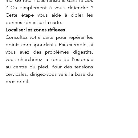
mal de tête ? Des tensions dans le dos 
? Ou simplement à vous détendre ? 
Cette étape vous aide à cibler les 
bonnes zones sur la carte.
Localiser les zones réflexes
Consultez votre carte pour repérer les 
points correspondants. Par exemple, si 
vous avez des problèmes digestifs, 
vous chercherez la zone de l'estomac 
au centre du pied. Pour des tensions 
cervicales, dirigez-vous vers la base du 
gros orteil.
La carte vous montre aussi la latéralité : 
le foie se trouve uniquement sur le pied 
droit, le cœur sur le pied gauche. Cette 
précision compte pour un massage 
efficace.
Technique de stimulation
Une fois la zone identifiée, utilisez votre 