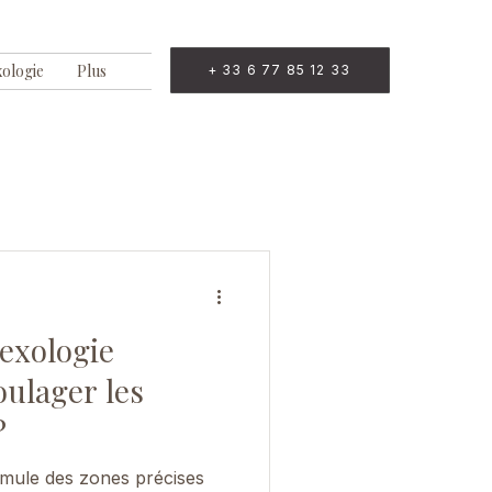
xologie
Plus
+ 33 6 77 85 12 33
exologie
oulager les
?
timule des zones précises