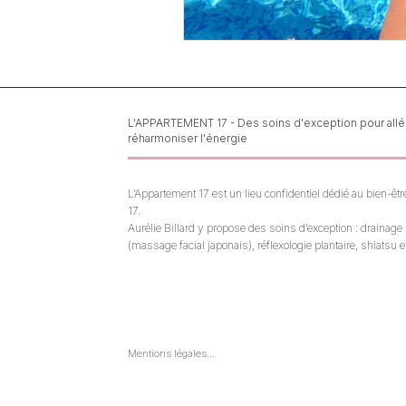
L'APPARTEMENT 17 - Des soins d'exception pour allége
réharmoniser l'énergie
L’Appartement 17 est un lieu confidentiel dédié au bien-être 
17.

Aurélie Billard y propose des soins d’exception : drainag
(massage facial japonais), réflexologie plantaire, shiats
une approche experte et personnalisée.

Chaque séance est pensée comme une parenthèse sur me
corps, dans un cadre apaisant et élégant.
Mentions légales

En aucun cas une séance de réflexologie, de shiatsu ou de 
drainage ne remplace une consultation chez un médecin 
ou un professionnel de santé
