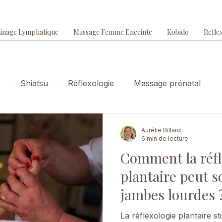
inage Lymphatique
Massage Femme Enceinte
Kobido
Refle
e
Shiatsu
Réflexologie
Massage prénatal
Aurélie Billard
6 min de lecture
Comment la réfl
plantaire peut s
jambes lourdes 
La réflexologie plantaire s