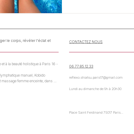
r le corps, révéler l'éclat et
CONTACTEZ NOUS
et à la beauté holistique à Paris 16 - 
06.77.85.12.33
e lymphatique manuel, Kobido 
reflexo.shiatsu.paris17@gmail.com
u et massage femme enceinte, dans 
Lundi au dimanche de 9h à 20h30
sure, respectueuse du rythme du 
Place Saint Ferdinand 75017 Paris

Ligne 1 Argentine ou Porte Maillot

RER A Charles de Gaulle Etoile

RER C - E Neuilly - Porte Maillot