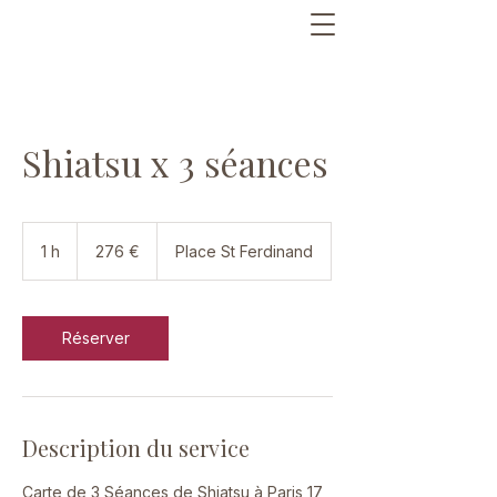
Shiatsu x 3 séances
276
euros
1 h
1
276 €
Place St Ferdinand
Réserver
Description du service
Carte de 3 Séances de Shiatsu à Paris 17