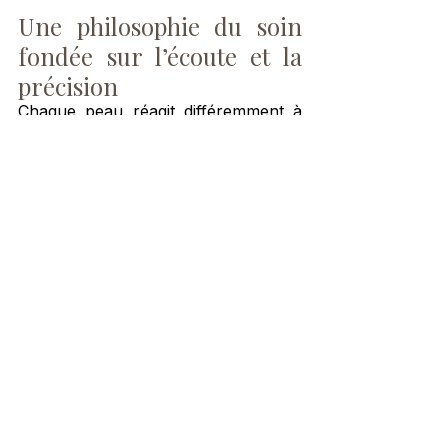
Une philosophie du soin 
fondée sur l’écoute et la 
précision
Chaque peau réagit différemment à 
son environnement. Certaines sont 
particulièrement sensibles à la 
pollution, au stress ou à la fatigue 
urbaine.
A 
L’Appartement 17
, chaque séance 
de Kobido est pensée comme un soin 
sur mesure. L'observation du visage, 
la qualité du toucher et l'adaptation 
des techniques permettent 
d'accompagner chaque personne 
selon ses besoins du moment.
Cette approche allie précision, 
douceur et vision holistique du bien-
être afin de révéler naturellement 
l'éclat du visage.