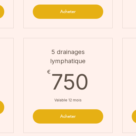
Acheter
5 drainages
lymphatique
330€
750
€
750
Valable 12 mois
Acheter