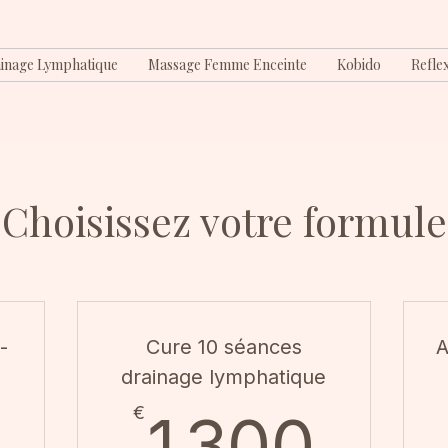
inage Lymphatique
Massage Femme Enceinte
Kobido
Refle
Choisissez votre formule
-
Cure 10 séances
A
drainage lymphatique
480€
1 3
€
1 300