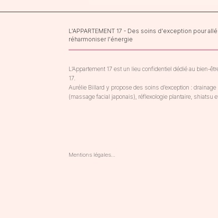
L'APPARTEMENT 17 - Des soins d'exception pour allége
réharmoniser l'énergie
L’Appartement 17 est un lieu confidentiel dédié au bien-être 
17.

Aurélie Billard y propose des soins d’exception : drainag
(massage facial japonais), réflexologie plantaire, shiats
une approche experte et personnalisée.

Chaque séance est pensée comme une parenthèse sur me
corps, dans un cadre apaisant et élégant.
Mentions légales

En aucun cas une séance de réflexologie, de shiatsu ou de 
drainage ne remplace une consultation chez un médecin 
ou un professionnel de santé

Shiatsu, réflexolgie, drainage & kobido sont des pratiques 
de bien-être et ne substituent pas à un traitement médical.