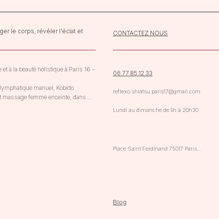
r le corps, révéler l'éclat et
CONTACTEZ NOUS
et à la beauté holistique à Paris 16 - 
06.77.85.12.33
e lymphatique manuel, Kobido 
reflexo.shiatsu.paris17@gmail.com
u et massage femme enceinte, dans 
Lundi au dimanche de 9h à 20h30
sure, respectueuse du rythme du 
Place Saint Ferdinand 75017 Paris

Ligne 1 Argentine ou Porte Maillot

RER A Charles de Gaulle Etoile

RER C - E Neuilly - Porte Maillot
Blog