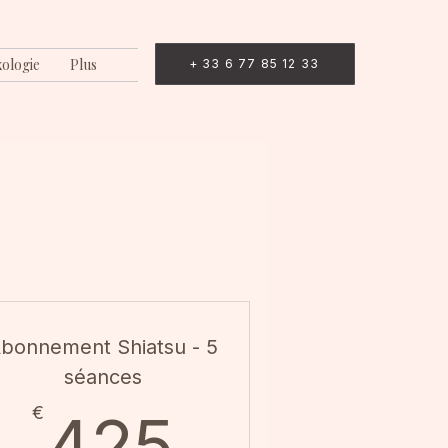
xologie
Plus
+ 33 6 77 85 12 33
bonnement Shiatsu - 5
séances
00€
425€
€
425