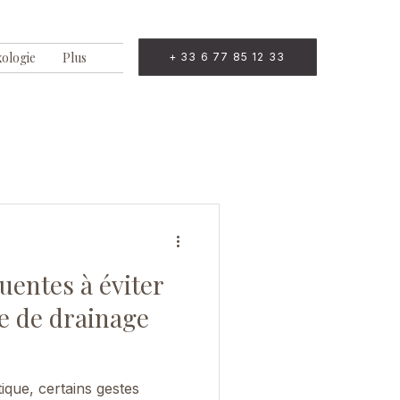
xologie
Plus
+ 33 6 77 85 12 33
uentes à éviter
e de drainage
que, certains gestes