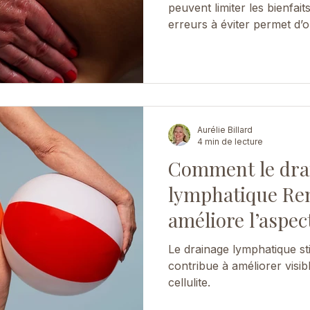
peuvent limiter les bienfai
erreurs à éviter permet d’op
circulation et la sensation 
Aurélie Billard
4 min de lecture
Comment le dra
lymphatique Re
améliore l’aspect
Le drainage lymphatique sti
contribue à améliorer visib
cellulite.