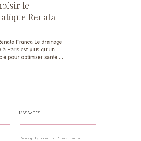
oisir le
atique Renata
Renata Franca Le drainage
t plus qu'un
clé pour optimiser santé et
 de l'adopter dans votre
 un moment de détente qui
esprit mais revitalise
'intérieur. C'est exactement
 lymphatique Renata Franca
 un massage, c'est une
MASSAGES
Drainage Lymphatique Renata Franca