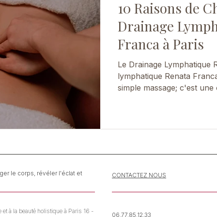
10 Raisons de Ch
Drainage Lymph
Franca à Paris
Le Drainage Lymphatique 
lymphatique Renata Franca à Paris es
simple massage; c'est une 
bien-être. Voici 10 raisons
routine de soins. Imaginez
non seulement apaise votre 
également votre corps de l
ce que permet le drainage
à Paris. Ce n'est pas juste
expérience tran
r le corps, révéler l'éclat et
CONTACTEZ NOUS
et à la beauté holistique à Paris 16 - 
06.77.85.12.33