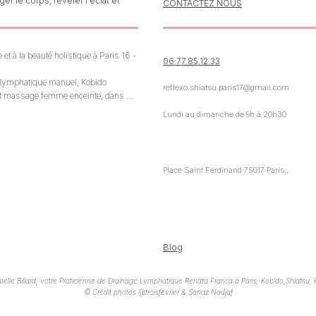
durables
prob
r le corps, révéler l'éclat et
CONTACTEZ NOUS
et à la beauté holistique à Paris 16 - 
06.77.85.12.33
e lymphatique manuel, Kobido 
reflexo.shiatsu.paris17@gmail.com
u et massage femme enceinte, dans 
Lundi au dimanche de 9h à 20h30
sure, respectueuse du rythme du 
Place Saint Ferdinand 75017 Paris

Ligne 1 Argentine ou Porte Maillot

RER A Charles de Gaulle Etoile

RER C - E Neuilly - Porte Maillot
Blog
lie Billard, votre Praticienne de
Drainage Lymphatique
Renata Franca à Paris, Kobido,
Shiatsu
,
© Cr
édit photos @troisfevrier & Sanaz Nadjaf