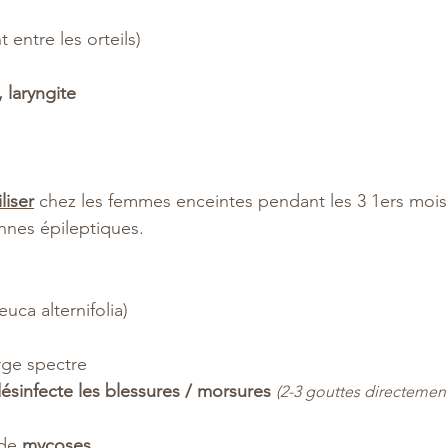
entre les orteils)
, laryngite
liser
 chez les femmes enceintes pendant les 3 1ers mois 
nnes épileptiques.
euca alternifolia)
arge spectre
ésinfecte les blessures / morsures
(2-3 gouttes directement 
de 
mycoses