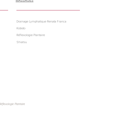
lème
MASSAGES
Drainage Lymphatique Renata Franca
Kobido
Réflexologie Plantaire
Shiatsu
Réflexologie Plantaire