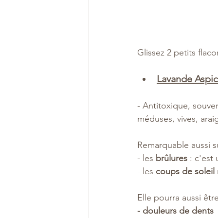
Glissez 2 petits fla
Lavande Aspic
- Antitoxique, souve
méduses, vives, arai
Remarquable aussi su
- les 
brûlures
 : c'est
- les 
coups de soleil
Elle pourra aussi être
- douleurs de dents