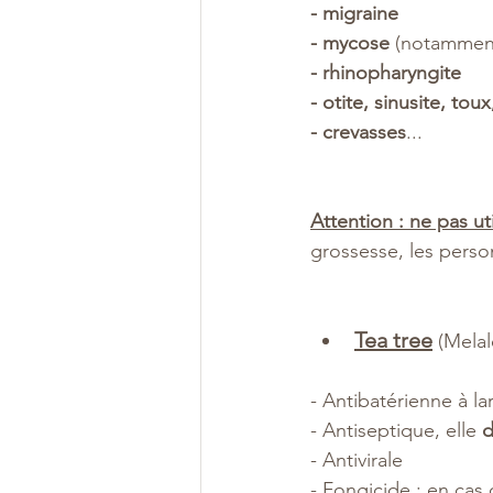
- migraine
- mycose
 (notamment 
- rhinopharyngite
- otite, sinusite, toux
- crevasses
...
Attention : ne pas uti
grossesse, les perso
Tea tree
 (Melal
- Antibatérienne à l
- Antiseptique, elle 
d
- Antivirale
- Fongicide : en cas 