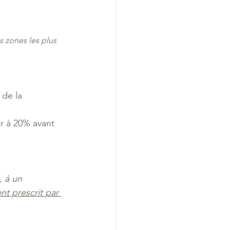
s zones les plus 
de la 
er à 20% avant 
, à un 
nt prescrit par 