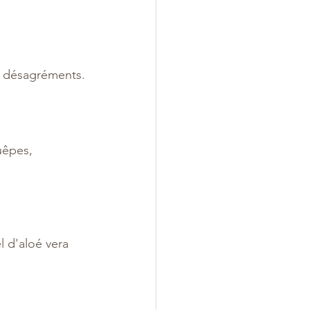
ts désagréments.
uêpes, 
l d'aloé vera 