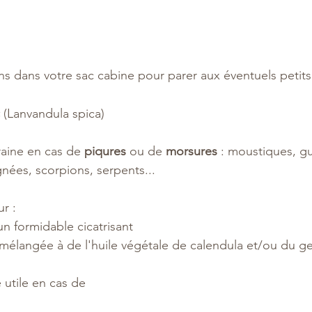
cons dans votre sac cabine pour parer aux éventuels peti
 (Lanvandula spica)
raine en cas de 
piqures
 ou de 
morsures
 : moustiques, g
gnées, scorpions, serpents...
r :
 un formidable cicatrisant
 mélangée à de l'huile végétale de calendula et/ou du ge
 utile en cas de 