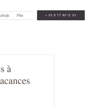
xologie
Plus
+ 33 6 77 85 12 33
s à
 vacances