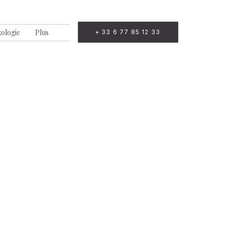
xologie
Plus
+ 33 6 77 85 12 33